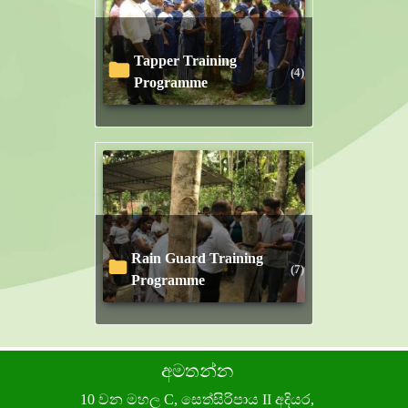
Tapper Training
(4)
Programme
Rain Guard Training
(7)
Programme
අමතන්න
10 වන මහල C, සෙත්සිරිපාය II අදියර,