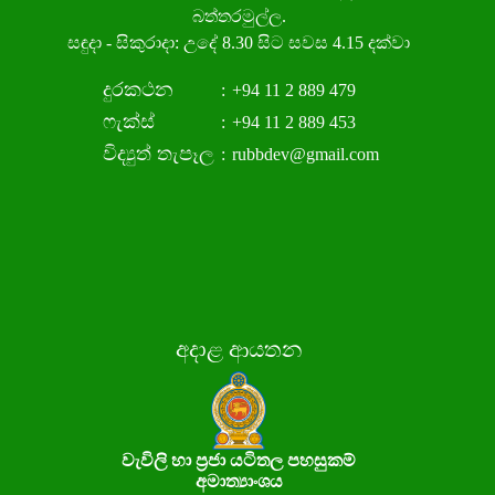
බත්තරමුල්ල.
සඳුදා - සිකුරාදා: උදේ 8.30 සිට සවස 4.15 දක්වා
දුරකථන
:
+94 11 2 889 479
ෆැක්ස්
:
+94 11 2 889 453
විද්‍යුත් තැපෑල
:
rubbdev@gmail.com
අදාළ ආයතන
වැවිලි හා ප්‍රජා යටිතල පහසුකම්
අමාත්‍යාංශය