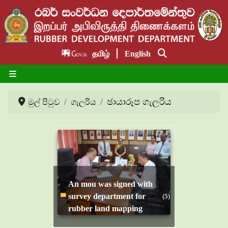
தமிழ்
English
ඡායාරූප ගැලරිය
මුල් පිටුව
ගැලරිය
An mou was signed with
survey department for
(5)
rubber land mapping