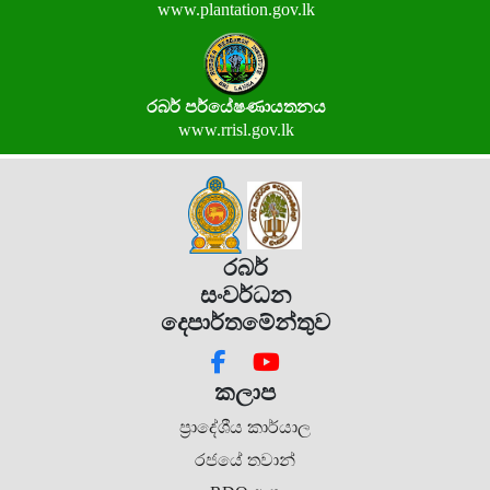
www.plantation.gov.lk
රබර් පර්යේෂණායතනය
www.rrisl.gov.lk
රබර්
සංවර්ධන
දෙපාර්තමේන්තුව
කලාප
ප්‍රාදේශීය කාර්යාල
රජයේ තවාන්