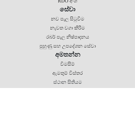
RDO අංශ
සේවා
නව පැල සිටුවීම
නැවත වගා කිරීම
රබර් පැල නිෂ්පාදනය
පුහුණු සහ උපදේශන සේවා
අමතන්න
විමසීම්
ඇමතුම් විස්තර
ස්ථාන සිතියම
කතුහිමිකම © 2024 රබර් සංවර්ධන දෙපාර්තමේන්තුව. සියලුම හිමිකම්
ඇවිරිණි.
සංවර්ධනය කළේ
Procons Infotech