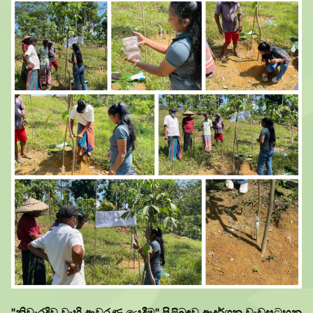
"නිවැරදිව වැහි ආවරණ යෙදීම" පිළිබඳව ආදර්ශන වැඩසටහන