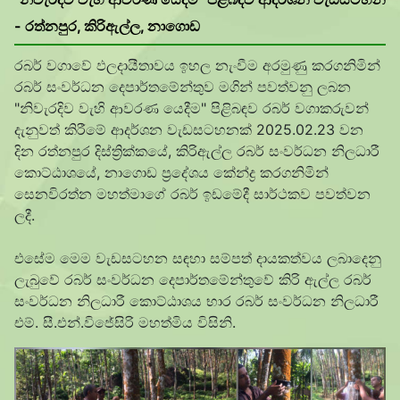
- රත්නපුර, කිරිඇල්ල, නාගොඩ
රබර් වගාවේ ඵලදායීතාවය ඉහල නැංවීම අරමුණු කරගනිමින්
රබර් සංවර්ධන දෙපාර්තමේන්තුව මගින් පවත්වනු ලබන
"නිවැරදිව වැහි ආවරණ යෙදීම" පිළිබඳව රබර් වගාකරුවන්
දැනුවත් කිරීමේ ආදර්ශන වැඩසටහනක් 2025.02.23 වන
දින රත්නපුර දිස්ත්
රික්කයේ, කිරිඇල්ල රබර් සංවර්ධන නිලධාරී
කොට්ඨාශයේ, නාගොඩ ප්
රදේශය කේන්ද්
ර කරගනිමින්
සෙනවිරත්න මහත්මාගේ රබර් ඉඩමේදී සාර්ථකව පවත්වන
ලදී.
එසේම මෙම වැඩසටහන සඳහා සම්පත් දායකත්වය ලබාදෙනු
ලැබුවේ රබර් සංවර්ධන දෙපාර්තමේන්තුවේ කිරි ඇල්ල රබර්
සංවර්ධන නිලධාරී කොට්ඨාශය භාර රබර් සංවර්ධන නිලධාරී
එම්. සී.එන්.විජේසිරි මහත්මිය විසිනි.