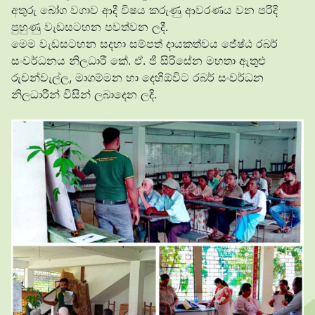
අතුරු බෝග වගාව ආදී විෂය කරුණු ආවරණය වන පරිදි
පුහුණු වැඩසටහන පවත්වන ලදී.
මෙම වැඩසටහන සදහා සම්පත් දායකත්වය ජේෂ්ඨ රබර්
සංවර්ධනය නිලධාරී කේ. ඒ. ජී සිරිසේන මහතා ඇතුළු
රුවන්වැල්ල, මාගම්මන හා දෙහිඕවිට රබර් සංවර්ධන
නිලධාරීන් විසින් ලබාදෙන ලදි.