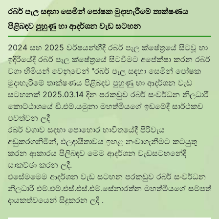
රබර් පැල සඳහා සෙමින් පෝෂක මුදාහැරීමේ තාක්ෂණය
පිළිබඳව පුහුණු හා ආදර්ශන වැඩ සටහන
2024 සහ 2025 වර්ෂයන්හීදී රබර් පැල ක්ෂේත්
රයේ සිටවූ හා
ඉදිරියේදී රබර් පැල ක්ෂේත්
රයේ සිටවීමට අපේක්ෂා කරන රබර්
වගා හිමියන් වෙනුවෙන් "රබර් පැල සඳහා සෙමින් පෝෂක
මුදාහැරීමේ
තාක්ෂණය පිළිබඳව පුහුණු හා ආදර්ශන වැඩ
සටහනක් 2025.03.14 දින පරකඩුව රබර් සංවර්ධන නිලධාරී
කොට්ඨාශයේ ඩි.එම්.යමුනා මහත්මියගේ ඉඩමේදී සාර්ථකව
පවත්වන ලදී
රබර් වගාව සඳහා පොහොර භාවිතයේදී පිරිවැය
අඩුකරගනිමින්, ඵලදායීතාවය ඉහළ නංවාගැනීමට කටයුතු
කරන ආකාරය පිලිබඳව මෙම ආදර්ශන වැඩසටහනේදී
සාකච්ඡා කරන ලදී.
එසේමමෙම ආදර්ශන වැඩ සටහන පරකඩුව රබර් සංවර්ධන
නිලධාරී එම්.එම්.එස්.එස්.එම්.සේනාරත්න මහත්මියගේ සම්පත්
දායකත්වයෙන් සිදුකරන ලදී .