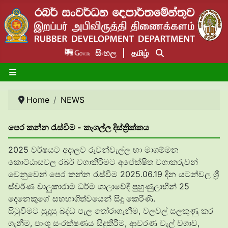
සිංහල
தமிழ்
Home
NEWS
පෙර කන්න රැස්වීම - කෑගල්ල දිස්ත්‍රික්කය
2025 වර්ෂයට අදාලව රුවන්වැල්ල හා මාගම්මන
කොට්ඨාසවල රබර් වගාකිරීමට අපේක්ෂිත වගාකරුවන්
වෙනුවෙන් පෙර කන්න රැස්වීම 2025.06.19 දින යටන්වල ශ්
ස්වර්ණ වාලුකාරාම ධර්ම ශාලාවේදී පුහුණුලාභීන් 25
දෙනෙකුගේ සහභාගිත්වයෙන් සිදු කෙරිණි.
සිටුවීමට සුදුසු බද්ධ පැල තෝරාගැනීම, වලවල් සලකුණු කර
ගැනීම, පාංශූ සංරක්ෂණය සිදුකිරීම, ආවරණ වැල් වගාව,