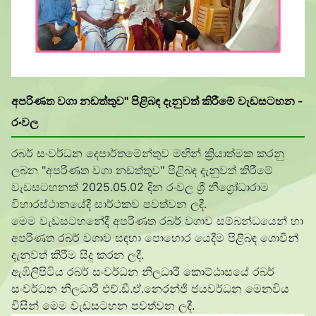
අපරිණත වගා නඩත්තුව" පිළිබඳ දැනුවත් කිරීමේ වැඩසටහන -
රංවල
රබර් සංවර්ධන දෙපාර්තමේන්තුව මඟින් ක්
රියාත්මක කරනු
ලබන "අපරිණත වගා නඩත්තුව" පිළිබඳ දැනුවත් කිරීමේ
වැඩසටහනක් 2025.05.02 දින රංවල ශ්
රී නීග්
රෝධාරාම
විහාරස්ථානයේදී
සාර්ථකව පවත්වන ලදී.
මෙම වැඩසටහනේදී අපරිණත රබර් වගාව සම්බන්ධයෙන් හා
අපරිණත රබර් වගාව සඳහා පොහොර යෙදීම පිළිබඳ ගොවීන්
දැනුවත් කිරීම සිදු කරන ලදී.
ඇඹිලිපිටිය රබර් සංවර්ධන නිලධාරී කොට්ඨාසයේ රබර්
සංවර්ධන නිලධාරී එච්.ඩී.ඒ.නෙරන්ජි ජයවර්ධන මෙනවිය
විසින් මෙම වැඩසටහන පවත්වන ලදී.