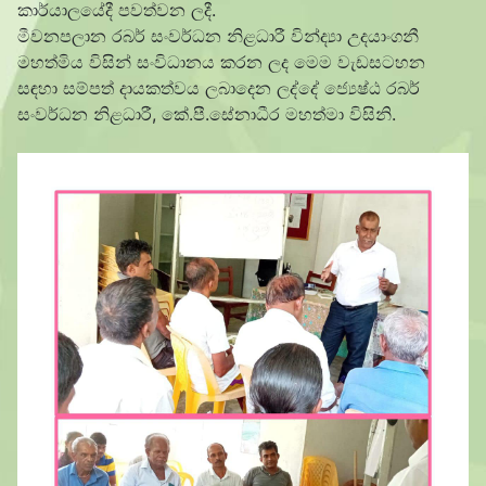
කාර්යාලයේදී පවත්වන ලදී.
මීවනපලාන රබර්
සංවර්ධන නිළධාරී වින්ද්
යා උදයාංගනී
මහත්මිය විසින් සංවිධානය කරන ලද මෙම වැඩසටහන
සඳහා සම්පත් දායකත්වය ලබාදෙන ලද්දේ ජ්
යෙෂ්ඨ රබර්
සංවර්ධන නිළධාරී, කේ.පී.සේනාධීර මහත්මා විසිනි.