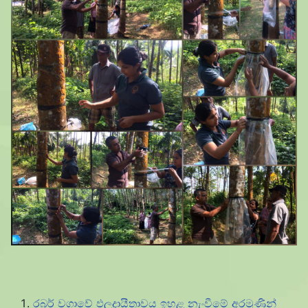
රබර් වගාවේ ඵලදායීතාවය ඉහළ නැංවීමේ අරමුණින්