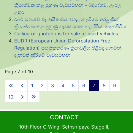
ක්‍රියාත්මක කළ පුහුණු වැඩසටහන - බද්දේගම, ඌරල
උතුර
රබර් වගාවේ ඵලදායීතාවය ඉහළ නැංවීමේ අරමුණින්
ක්‍රියාත්මක කළ පුහුණු වැඩසටහන - ඉංගිරිය, කඳනපිටිය
Calling of quotations for sale of used vehicles
EUDR (European Union Deforestation Free
Regulation) සහතිකකරණ ක්‍රියාවලිය පිළිබඳ ගොවීන්
දැනුවත් කිරීමේ වැඩසටහන
Page 7 of 10
1
2
3
4
5
6
7
8
9
10
CONTACT
10th Floor C Wing, Sethsiripaya Stage II,