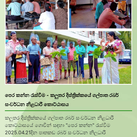
පෙර කන්න රැස්වීම - කලුතර දිස්ත්‍රික්කයේ ගල්පාත රබර්
සංවර්ධන නිළධාරී කොට්ඨාසය
කලුතර දිස්ත්
රික්කයේ ගල්පාත රබර් සංවර්ධන නිළධාරී
කොට්ඨාසයේ ගොවීන් සඳහා "පෙර කන්න" රැස්වීම
2025.04.21දින පාතකඩ රබර් සංවර්ධන නිලධාරී