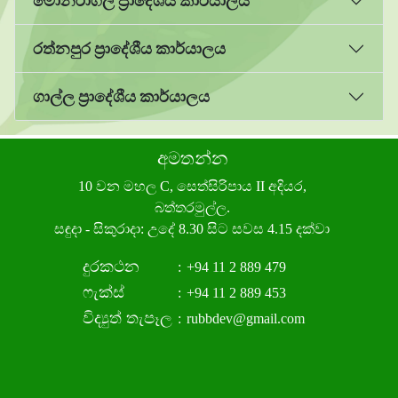
මොනරාගල ප්‍රාදේශීය කාර්යාලය
රත්නපුර ප්‍රාදේශීය කාර්යාලය
ගාල්ල ප්‍රාදේශීය කාර්යාලය
අමතන්න
10 වන මහල C, සෙත්සිරිපාය II අදියර,
බත්තරමුල්ල.
සඳුදා - සිකුරාදා: උදේ 8.30 සිට සවස 4.15 දක්වා
දුරකථන
:
+94 11 2 889 479
ෆැක්ස්
:
+94 11 2 889 453
විද්‍යුත් තැපෑල
:
rubbdev@gmail.com