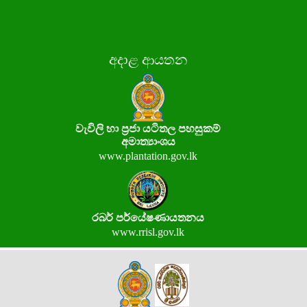
අදාළ ආයතන
වැවිලි හා ප්‍රජා යටිතල පහසුකම්
අමාත්‍යාංශය
www.plantation.gov.lk
රබර් පර්යේෂණායතනය
www.rrisl.gov.lk