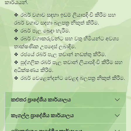
කාර්යයන්.
රබර් වගාව සඳහා ඉඩම් ලියාපදිංචි කිරීම සහ
රබර් වගාව සඳහා බලපත්‍ර නිකුත් කිරීම.
රබර් පැල බෙදා හැරීම.
රබර් වගාකරුවන්ට සහ වතු හිමියන්ට අවශ්‍ය
තාක්ෂණික උපදෙස් ලබාදීම.
රජයේ රබර් පැල තවාන් නඩත්තු කිරීම.
පුද්ගලික රබර් පැල තවාන් ලියාපදිංචි කිරීම සහ
අධීක්ෂණය කිරීම.
රබර් වෙළෙන්දන්ට වෙළඳ බලපත්‍ර නිකුත් කිරීම.
කළුතර ප්‍රාදේශීය කාර්යාලය
කෑගල්ල ප්‍රාදේශීය කාර්යාලය