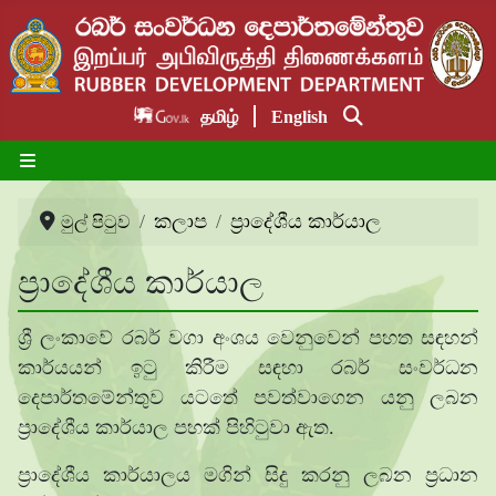
தமிழ்
English
කලාප
ප්‍රාදේශීය කාර්යාල
මුල් පිටුව
ප්‍රාදේශීය කාර්යාල
ශ්‍රී ලංකාවේ රබර් වගා අංශය වෙනුවෙන් පහත සඳහන්
කාර්යයන් ඉටු කිරීම සඳහා රබර් සංවර්ධන
දෙපාර්තමේන්තුව යටතේ පවත්වාගෙන යනු ලබන
ප්‍රාදේශීය කාර්යාල පහක් පිහිටුවා ඇත.
ප්‍රාදේශීය කාර්යාලය මගින් සිදු කරනු ලබන ප්‍රධාන