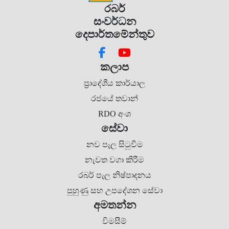
රබර්
සංවර්ධන
දෙපාර්තමේන්තුව
කලාප
ප්‍රාදේශීය කාර්යාල
රජයේ තවාන්
RDO අංශ
සේවා
නව පැල සිටුවීම
නැවත වගා කිරීම
රබර් පැල නිෂ්පාදනය
පුහුණු සහ උපදේශන සේවා
අමතන්න
විමසීම්