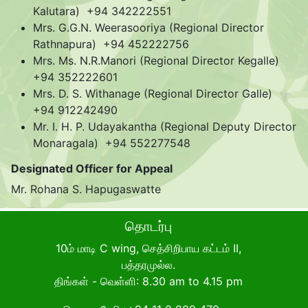
Kalutara) +94 342222551
Mrs. G.G.N. Weerasooriya (Regional Director
Rathnapura) +94 452222756
Mrs. Ms. N.R.Manori (Regional Director Kegalle)
+94 352222601
Mrs. D. S. Withanage (Regional Director Galle)
+94 912242490
Mr. I. H. P. Udayakantha (Regional Deputy Director
Monaragala) +94 552277548
Designated Officer for Appeal
Mr. Rohana S. Hapugaswatte
தொடர்பு
10ம் மாடி C wing, செத்சிறிபாய கட்டம் II,
பத்தரமுல்ல.
திங்கள் - வெள்ளி: 8.30 am to 4.15 pm