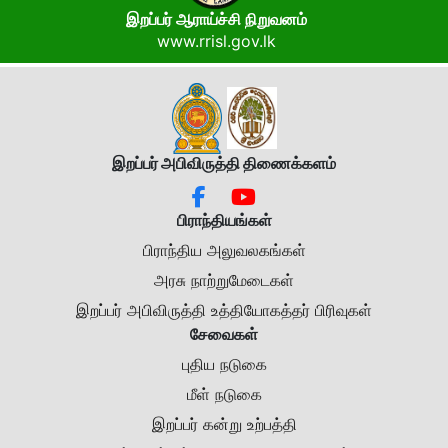
இறப்பர் ஆராய்ச்சி நிறுவனம்
www.rrisl.gov.lk
இறப்பர் அபிவிருத்தி திணைக்கள
ம்
பிராந்தியங்கள்
பிராந்திய அலுவலகங்கள்
அரசு நாற்றுமேடைகள்
இறப்பர் அபிவிருத்தி உத்தியோகத்தர் பிரிவுகள்
சேவைகள்
புதிய நடுகை
மீள் நடுகை
இறப்பர் கன்று உற்பத்தி