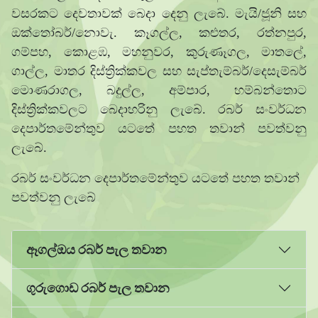
වසරකට දෙවතාවක් බෙදා දෙනු ලැබේ. මැයි/ජූනි සහ
ඔක්තෝබර්/නොවැ. කෑගල්ල, කළුතර, රත්නපුර,
ගම්පහ, කොළඹ, මහනුවර, කුරුණෑගල, මාතලේ,
ගාල්ල, මාතර දිස්ත්‍රික්කවල සහ සැප්තැම්බර්/දෙසැම්බර්
මොණරාගල, බදුල්ල, අම්පාර, හම්බන්තොට
දිස්ත්‍රික්කවලට බෙදාහරිනු ලැබේ. රබර් සංවර්ධන
දෙපාර්තමේන්තුව යටතේ පහත තවාන් පවත්වනු
ලැබේ.
රබර් සංවර්ධන දෙපාර්තමේන්තුව යටතේ පහත තවාන්
පවත්වනු ලැබේ
ඈගල්ඔය රබර් පැල තවාන
ගුරුගොඩ රබර් පැල තවාන