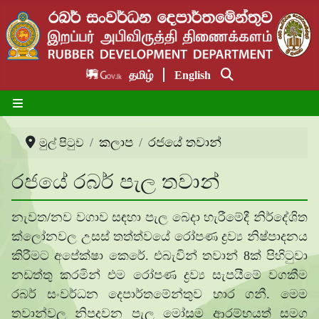
தமிழ்
English
කලාප
රජයේ තවාන්
මුල් පිටුව
රජයේ රබර් පැල තවාන්
නැවත/නව වගාව සඳහා පැල බෙදා හැරීමේදී නිර්දේශිත
ක්ලෝනවල උසස් තත්ත්වයේ රෝපණ ද්‍රව්‍ය නිෂ්පාදනය
කිරීමට අපේක්ෂා කෙරේ. එබැවින් තවාන් 8ක් පිහිටුවා
නඩත්තු කරමින් එම රෝපණ ද්‍රව්‍ය සැපයීමේ වගකීම
රබර් සංවර්ධන දෙපාර්තමේන්තුව භාර ගනී. මෙම
තවාන්වල නිපදවන පැල මෝසම ආරම්භයත් සමග