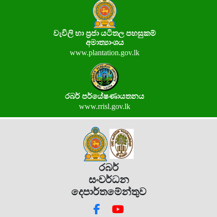
වැවිලි හා ප්‍රජා යටිතල පහසුකම්
අමාත්‍යාංශය
www.plantation.gov.lk
රබර් පර්යේෂණායතනය
www.rrisl.gov.lk
රබර්
සංවර්ධන
දෙපාර්තමේන්තුව