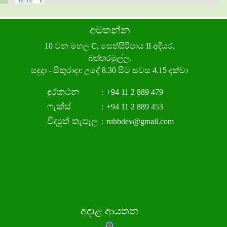
අමතන්න
10 වන මහල C, සෙත්සිරිපාය II අදියර,
බත්තරමුල්ල.
සඳුදා - සිකුරාදා: උදේ 8.30 සිට සවස 4.15 දක්වා
දුරකථන
:
+94 11 2 889 479
ෆැක්ස්
:
+94 11 2 889 453
විද්‍යුත් තැපෑල
:
rubbdev@gmail.com
අදාළ ආයතන