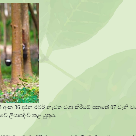
අංක 36 දරන රබර් නැවත වගා කිරීමේ පනතේ 07 වැනි වගන්
ේ ලියාපදිංචි කළ යුතුය.