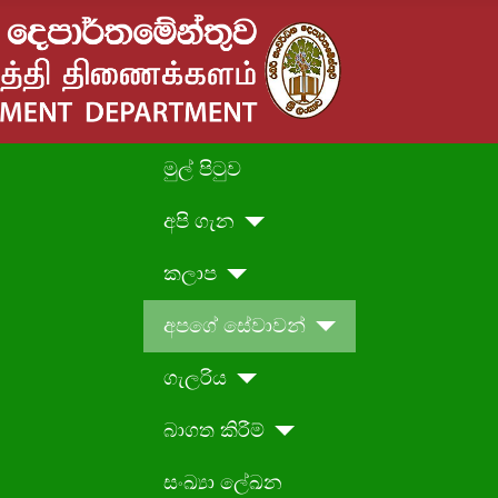
මුල් පිටුව
අපි ගැන
කලාප
අපගේ සේවාවන්
ගැලරිය
බාගත කිරීම්
සංඛ්‍යා ලේඛන