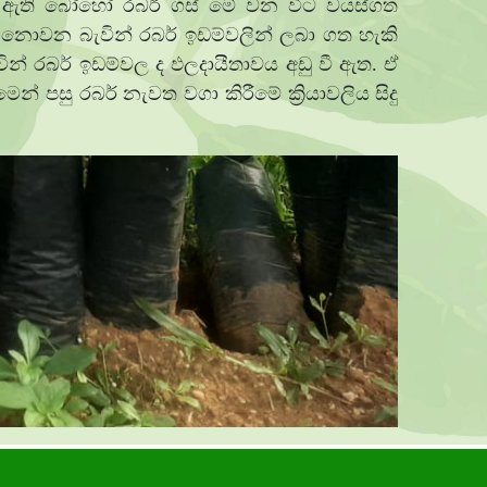
ර ඇති බෝහෝ රබර් ගස් මේ වන විට වයස්ගත
 නොවන බැවින් රබර් ඉඩම්වලින් ලබා ගත හැකි
ින් රබර් ඉඩම්වල ද ඵලදායීතාවය අඩු වී ඇත. ඒ
පසු රබර් නැවත වගා කිරීමේ ක්‍රියාවලිය සිදු