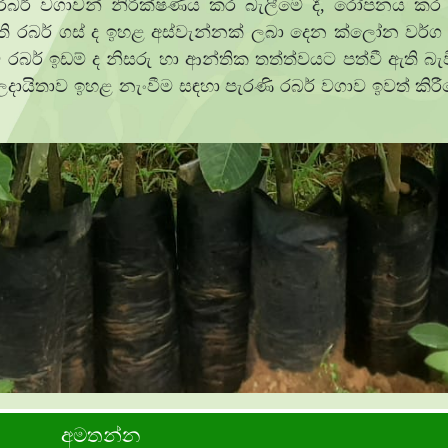
රබර් වගාවන් නිරීක්ෂණය කර බැලීමේ දී, රෝපනය ක
 රබර් ගස් ද ඉහළ අස්වැන්නක් ලබා දෙන ක්ලෝන වර්ග‍
රබර් ඉඩම් ද නිසරු හා ආන්තික තත්ත්වයට පත්වී ඇති බැව
ිතාව ඉහළ නැංවීම සඳහා පැරණි රබර් වගාව ඉවත් කිරීමෙන් 
අමතන්න