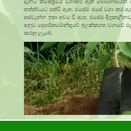
දැනට ක්ෂේත්‍රයේ වගාකර ඇති බොහෝමයක් 
තත්ත්වයට පත්වී ඇත. එසේම එසේ වගා කර ඇති
අස්වැන්න ඉතා අවම වී ඇත. එසේම දිගුකාලීනව 
අනුව දෙපාර්තමේන්තුවේ ඉලක්කගත වගාවේ ඵලදාය
කරනු ලැබේ.