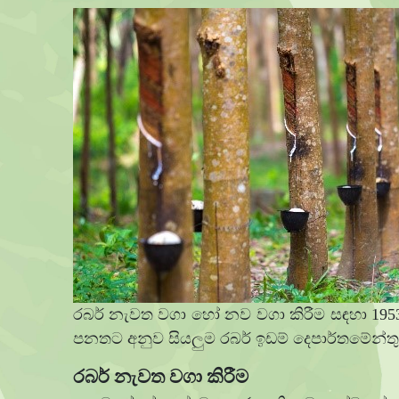
රබර් නැවත වගා හෝ නව වගා කිරීම සඳහා 1953 
පනතට අනුව සියලුම රබර් ඉඩම් දෙපාර්තමේන්තුව
රබර් නැවත වගා කිරීම