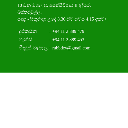
10 වන මහල C, සෙත්සිරිපාය II අදියර,
බත්තරමුල්ල.
සඳුදා - සිකුරාදා: උදේ 8.30 සිට සවස 4.15 දක්වා
දුරකථන
:
+94 11 2 889 479
ෆැක්ස්
:
+94 11 2 889 453
විද්‍යුත් තැපෑල
:
rubbdev@gmail.com
අදාළ ආයතන
වැවිලි හා ප්‍රජා යටිතල පහසුකම්
අමාත්‍යාංශය
www.plantation.gov.lk