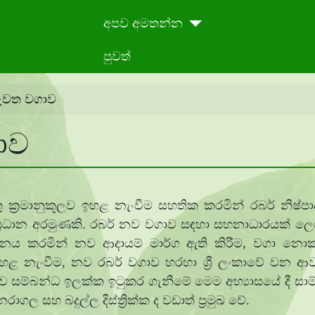
අපව අමතන්න
පුවත්
ැවත වගාව
ාව
යුතු ක්‍රමානුකූලව ඉහළ නැංවීම සහතික කරමින් රබර් නිෂ්
ේ ප්‍රධාන අරමුණකි. රබර් නව වගාව සඳහා සහනාධාරයක් 
ාදනය කරමින් නව ආදායම් මාර්ග ඇති කිරීම, වගා 
 ඉහළ නැංවීම, නව රබර් වගාව හරහා ශ්‍රී ලංකාවේ වන ආව
ම්බන්ධ ඉලක්ක ඉටුකර ගැනීමේ මෙම අභ්‍යාසයේ දී සාම්ප්‍ර
ගල සහ බදුල්ල දිස්ත්‍රික්ක ද වඩාත් ප්‍රමුඛ වේ.