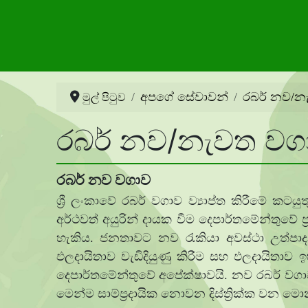
අපගේ සේවාවන්
රබර් නව/න
මුල් පිටුව
රබර් නව/නැවත වග
රබර් නව වගාව
ශ්‍රී ලංකාවේ රබර් වගාව ව්‍යාප්ත කිරීමේ කට
අර්ථවත් අයුරින් දායක වීම දෙපාර්තමේන්තුව
හැකිය. ජනතාවට නව රැකියා අවස්ථා උත්ප
ඵලදායිතාව වැඩිදියුණු කිරීම සහ ඵලදායිතාව
දෙපාර්තමේන්තුවේ අපේක්ෂාවයි. නව රබර් වගාව ස
මෙන්ම සාම්ප්‍රදායික නොවන දිස්ත්‍රික්ක වන මොනරා