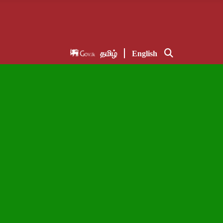
தமிழ்
English