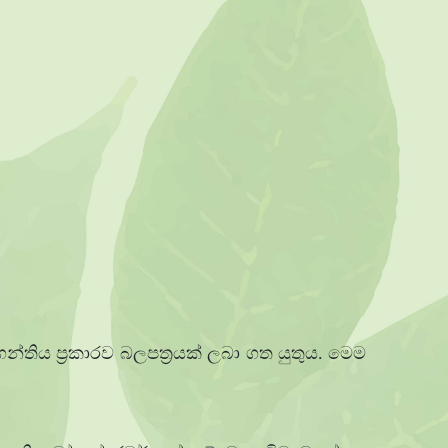
තිය ප්‍රකාරව බලපත්‍රයක් ලබා ගත යුතුය. මෙම