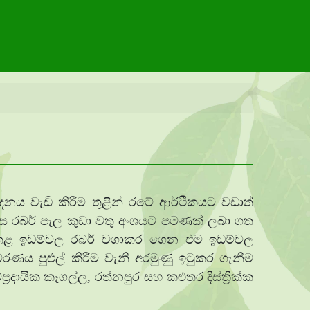
පාදනය වැඩි කිරීම තුළින් රටේ ආර්ථිකයට වඩාත්
ලෙස රබර් පැල කුඩා වතු අංශයට පමණක් ලබා ගත
නොකළ ඉඩම්වල රබර් වගාකර ගෙන එම ඉඩම්වල
රණය පුළුල් කිරීම වැනි අරමුණු ඉටුකර ගැනීම
දායික කෑගල්ල, රත්නපුර සහ කළුතර දිස්ත්‍රික්ක